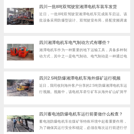
柱，确保...
四川一批8吨双驾驶室湘潭电机车装车发货
近日，一批8吨双驾驶室湘潭电机车完成装车启运。该
批设备采用防爆型设计、双驾驶室布局，搭配变频调速
与压缩空气制动系统，轨距 600mm，负载能力 70 吨左
右，凭借高效运输能力，将直接助力客户矿山提升产
能，解决运...
四川湘潭电机车电气制动方式有哪些？
湘潭电机车作为一种重要的地下运输工具，具备多种制
动方式，其中之一是电气制动。电气制动是一种通过电
气控制来实现的辅助制动方式，它的工作原理简单而可
靠，但也存在一些限制和注意事项。电气制动工作原
理：电气制...
四川2.5吨防爆湘潭电机车海外煤矿运行视频
近日，我司收到海外客户分享的2.5吨防爆湘潭电机车运
行视频。视频中，该电机车牵引矿车从海外矿山矿洞平
稳驶出，其防爆设计、稳定的 4.5kw 直流牵引电机与斩
波调速技术，以及 20 吨左右的负载能力，完全符合海
外矿山...
四川蓄电池防爆电机车运行前要做什么检查？
蓄电池防爆电机车在煤矿等特殊环境中起着重要作用，
为了确保其运行安全和稳定，必须在每次运行前进行仔
细的检查。以下是蓄电池防爆电机车运行前应该进行的