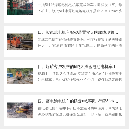
一批5吨湘潭锂电池电机车完成装车，即将发往客户旗
下矿山。该批5吨湘潭锂电池电机车搭载 2 台 7.5kw 变
频牵引电机，采用变频调速技术，搭配 600mm 轨距、
7m 以上拐弯半径设计，负载能力达 40 吨左右，凭借广
泛适配性...
四川架线式电机车撒砂装置常见的故障现象有哪些？
架线式电机车的撒砂装置是保证列车行驶安全的关键部
件之一。它通过撒布砂子在轨道上，提高列车的附着
力，防止打滑和制动失效。然而，撒砂装置也可能会遇
到各种故障，以下是一些常见的故障现象：1. 撤砂操纵
杆严重变...
四川煤矿客户发来的5吨湘潭蓄电池电机车工作视频
视频中，搭载 2 台 7.5kw 变频牵引电机的5吨湘潭蓄电
池电机车，已在煤矿连续作业 6 个月，仍保持稳定表现
—— 以变频调速方式牵引 40 吨左右的满载矿车，在
600mm 轨距轨道上平稳行驶，灵活通过 7m 以上拐弯
半径的...
四川蓄电池电机车的防爆电源要进行哪些检查？
蓄电池电机车在井下矿山等危险环境中使用，其防爆电
源必须经常检查以确保安全运行。以下是一些关键的检
查步骤，以确保蓄电池电机车的防爆电源正常工作：1.
连接线和极柱检查：定期检查蓄电池组的连接线和极