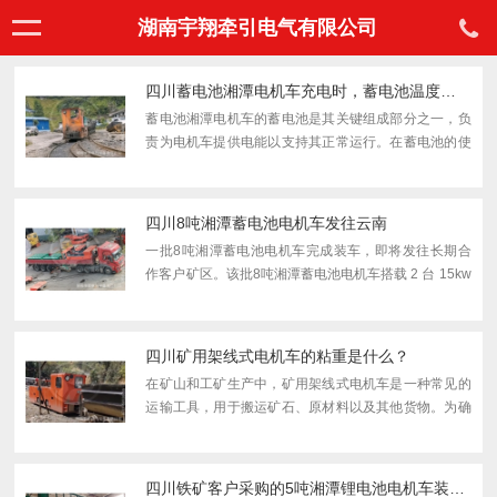
湖南宇翔牵引电气有限公司
四川蓄电池湘潭电机车充电时，蓄电池温度应该在多少以下？
蓄电池湘潭电机车的蓄电池是其关键组成部分之一，负
责为电机车提供电能以支持其正常运行。在蓄电池的使
用和充电过程中，温度管理至关重要。蓄电池温度的控
制可以极大地影响电池的性能、寿命和安全性。具体来
说，蓄电...
四川8吨湘潭蓄电池电机车发往云南
一批8吨湘潭蓄电池电机车完成装车，即将发往长期合
作客户矿区。该批8吨湘潭蓄电池电机车搭载 2 台 15kw
变频牵引电机，采用变频调速技术，配备防爆型结构与
双驾驶室设计，轨距 600mm，适配 10m 以上拐弯半
径，负载能...
四川矿用架线式电机车的粘重是什么？
在矿山和工矿生产中，矿用架线式电机车是一种常见的
运输工具，用于搬运矿石、原材料以及其他货物。为确
保电机车的稳定性和安全性，粘重成为一个重要的参
数。那么，什么是矿用架线式电机车的粘重，以及它为
什么如此重...
四川铁矿客户采购的5吨湘潭锂电池电机车装车发货