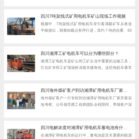
检查和注意事项：1. 防爆部件检查：煤矿电机车的各个
防爆部...
四川7吨架线式矿用电机车矿山现场工作视频
视频中，7吨架线式矿用电机车牵引着满载矿车从巷道
平稳驶出，朝着卸载点有序行进，其约 7 吨的自重、60
吨左右的负载能力，以及灵活可选的调速方式，不仅适
配运输需求，更通过安全设计为矿山作业保驾护航，赢
得客户...
四川湘潭工矿电机车可以分为哪些部分？
湘潭工矿电机车是矿山和工矿企业中重要的运输工具，
它在矿井和工矿现场扮演着关键角色。这些电机车通常
由多个部分组成，分为机械部分和电气部分，下面将对
其组成部分进行详细介绍。机械部分1. 车架：车架是电
机车的...
四川海外煤矿客户到访湘潭矿用电机车厂家开展实地考察
海外煤矿客户一行专程到访湘潭矿用电机车厂家开展实
地考察。公司领导携工程师团队全程陪同，带领客户深
入电机车、牵引电机生产车间，详解设备技术适配性、
公司产能及质控体系，后续座谈会上双方围绕细节深入
交流，为...
四川电解浓度对湘潭矿用电机车蓄电池有什么影响？
在湘潭矿用电机车的运行中，蓄电池是至关重要的能源