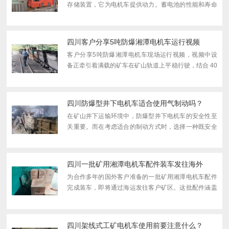
存储装置，它为电机车提供动力。蓄电池的性能和寿命
受到多种因素的影响，其中电解液的浓度是一个关键因
素。电解液浓度的偏高或偏低都会对蓄电池产生影响，
因此保持...
四川客户分享5吨防爆湘潭电机车运行视频
客户分享5吨防爆湘潭电机车现场运行视频，视频中设
备正牵引着满载的矿车在矿山轨道上平稳行驶，结合 40
吨左右的负载能力与变频调速技术，充分展现了对矿山
作业场景的高适配性，引发矿山企业关注。从视频画面
能清晰...
四川防爆型井下电机车适合使用气制动吗？
在矿山井下运输环境中，防爆型井下电机车的安全性至
关重要。而在考虑适合的制动方式时，选择一种既安全
可靠又适应井下特殊环境的制动方式至关重要。本文将
就防爆型井下电机车是否适合使用气制动这一问题进行
探讨。气...
四川一批矿用湘潭电机车配件装车发往海外
为合作多年的国外客户准备的一批矿用湘潭电机车配件
完成装车，即将通过海运发往客户矿区。这批配件涵盖
机械与电气两大类，我们采用简洁实用的包装方式做好
防护，确保配件完好送达，用可靠服务延续双方的长期
信任。此...
四川架线式工矿电机车使用前要注意什么？