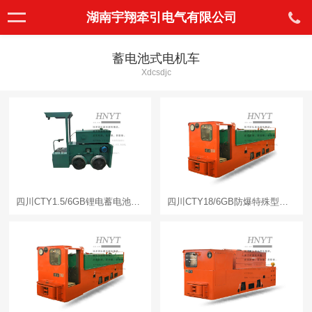
湖南宇翔牵引电气有限公司
蓄电池式电机车
Xdcsdjc
四川CTY1.5/6GB锂电蓄电池式电机车
四川CTY18/6GB防爆特殊型蓄电池电机车