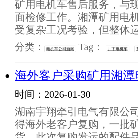
矿用电机车售后服务，与
面检修工作。湘潭矿用电
受复杂工况考验，但整体运行
分类：
Tag：
电机车公司新闻
井下电机车
海外客户采购矿用湘潭
时间：2026-01-30
湖南宇翔牵引电气有限公
得海外老客户复购，一批
货。此次复购发运的配件