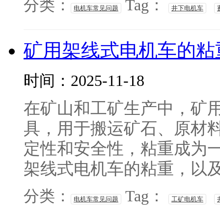
分类：
Tag：
电机车常见问题
井下电机车
矿用架线式电机车的粘
时间：2025-11-18
在矿山和工矿生产中，矿
具，用于搬运矿石、原材
定性和安全性，粘重成为
架线式电机车的粘重，以及它
分类：
Tag：
电机车常见问题
工矿电机车