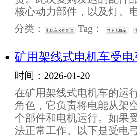
核心动力部件，以及灯、电器
分类：
Tag：
电机车公司新闻
井下电机车
矿用架线式电机车受电
时间：2026-01-20
在矿用架线式电机车的运
角色，它负责将电能从架
个部件和电机运行。如果
法正常工作。以下是受电弓断