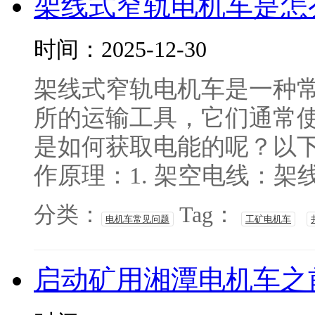
架线式窄轨电机车是怎
时间：2025-12-30
架线式窄轨电机车是一种
所的运输工具，它们通常
是如何获取电能的呢？以
作原理：1. 架空电线：架线
分类：
Tag：
电机车常见问题
工矿电机车
启动矿用湘潭电机车之