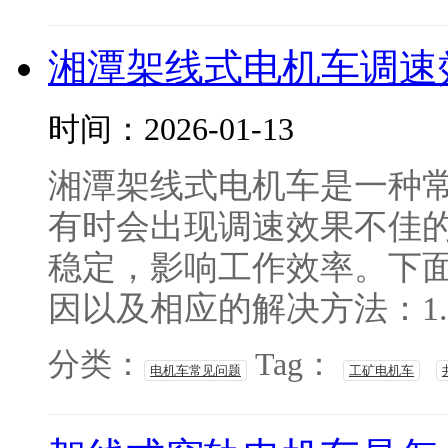
湘潭架线式电机车调速
时间：2026-01-13
湘潭架线式电机车是一种
有时会出现调速效果不佳
稳定，影响工作效率。下
因以及相应的解决方法：1. 
分类：
Tag：
电机车常见问题
工矿电机车