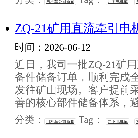
电机车公司新闻
井下电机车
ZQ-21矿用直流牵引
时间：2026-06-12
近日，我司一批ZQ-21
备件储备订单，顺利完成
发往矿山现场。客户提前
善的核心部件储备体系，避免
分类：
Tag：
电机车公司新闻
井下电机车