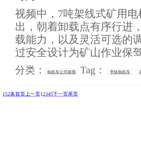
视频中，7吨架线式矿用
出，朝着卸载点有序行进，其
载能力，以及灵活可选的
过安全设计为矿山作业保驾护
分类：
Tag：
电机车公司新闻
窄轨电机车
152条
首页
上一页
1
2
3
4
5
下一页
尾页