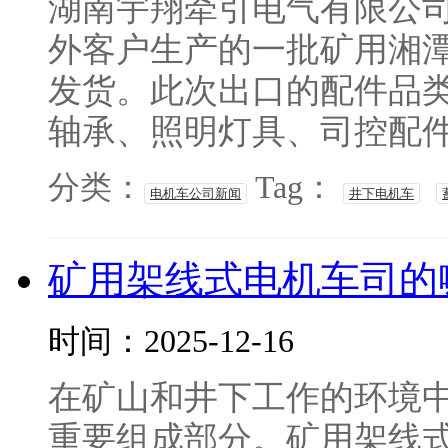
湖南宇翔牵引电气有限公
外客户生产的一批矿用湘
发货。此次出口的配件品
轴承、照明灯具、司控配件等
分类：
Tag：
电机车公司新闻
井下电机车
矿用架线式电机车司的
时间：2025-12-16
在矿山和井下工作的环境
重要组成部分。矿用架线