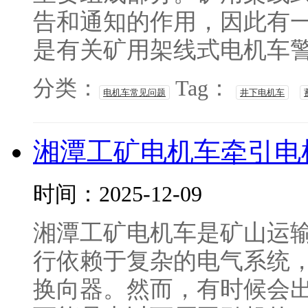
告和通知的作用，因此有
是有关矿用架线式电机车警号
分类：
Tag：
电机车常见问题
井下电机车
湘潭工矿电机车牵引电
时间：2025-12-09
湘潭工矿电机车是矿山运
行依赖于复杂的电气系统
换向器。然而，有时候会