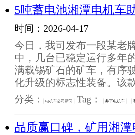
5吨蓄电池湘潭电机车
时间：2026-04-17
今日，我司发布一段某老
中，几台已稳定运行多年
满载锡矿石的矿车，有序
化升级的标志性装备。该款 5
分类：
Tag：
电机车公司新闻
井下电机车
品质赢口碑，矿用湘潭